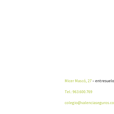
Micer Mascó, 27
– entresuelo
Tel.: 963.600.769
colegio@valenciaseguros.c